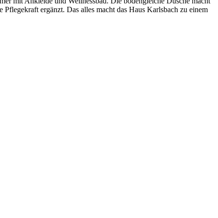
fzimmer mit Ankleide und Wellnessbad. Die bodengleiche Dusche macht
Pflegekraft ergänzt. Das alles macht das Haus Karlsbach zu einem