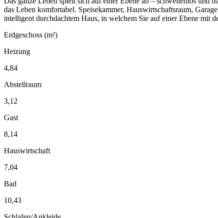
Das ganze Leben spielt sich auf einer Ebene ab – schwellenlos und b
das Leben komfortabel. Speisekammer, Hauswirtschaftsraum, Garage 
intelligent durchdachtem Haus, in welchem Sie auf einer Ebene mit d
Erdgeschoss (m²)
Heizung
4,84
Abstellraum
3,12
Gast
8,14
Hauswirtschaft
7,04
Bad
10,43
Schlafen/Ankleide