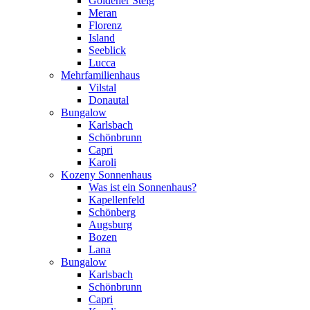
Goldener Steig
Meran
Florenz
Island
Seeblick
Lucca
Mehrfamilienhaus
Vilstal
Donautal
Bungalow
Karlsbach
Schönbrunn
Capri
Karoli
Kozeny Sonnenhaus
Was ist ein Sonnenhaus?
Kapellenfeld
Schönberg
Augsburg
Bozen
Lana
Bungalow
Karlsbach
Schönbrunn
Capri