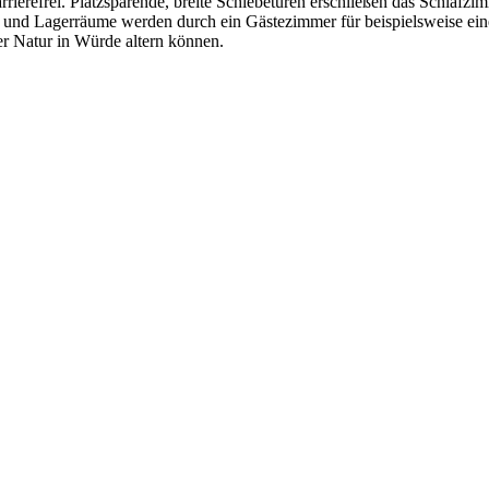
arrierefrei. Platzsparende, breite Schiebetüren erschließen das Schla
und Lagerräume werden durch ein Gästezimmer für beispielsweise eine 
er Natur in Würde altern können.